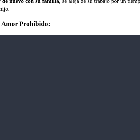
 de nuevo con su familia
, se aleja de su trabajo por un tiem
hijo.
de Amor Prohibido: