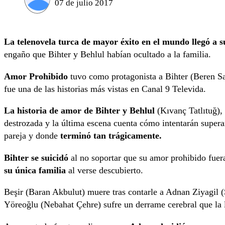
07 de julio 2017
La telenovela turca de mayor éxito en el mundo llegó a su
engaño que Bihter y Behlul habían ocultado a la familia.
Amor Prohibido
tuvo como protagonista a Bihter (Beren Sa
fue una de las historias más vistas en Canal 9 Televida.
La historia de amor de Bihter y Behlul
(Kıvanç Tatlıtuğ), 
destrozada y la última escena cuenta cómo intentarán superar
pareja y donde
terminó tan trágicamente.
Bihter se suicidó
al no soportar que su amor prohibido fuera
su única familia
al verse descubierto.
Beşir (Baran Akbulut) muere tras contarle a Adnan Ziyagil
Yöreoğlu (Nebahat Çehre) sufre un derrame cerebral que la ll