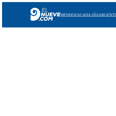
MENDOZA
CADA DÍA
ARGENT
MENDOZA
CADA DÍA
ARGENTINA
NOTICIERO 9
PROTAGONISTAS
EL NUEVE STREAMS
PROGRAMACIÓN
EN VIVO