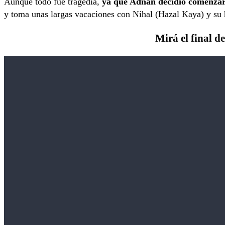
Aunque todo fue tragedia,
ya que Adnan decidió comenzar
y toma unas largas vacaciones con Nihal (Hazal Kaya) y su 
Mirá el final 