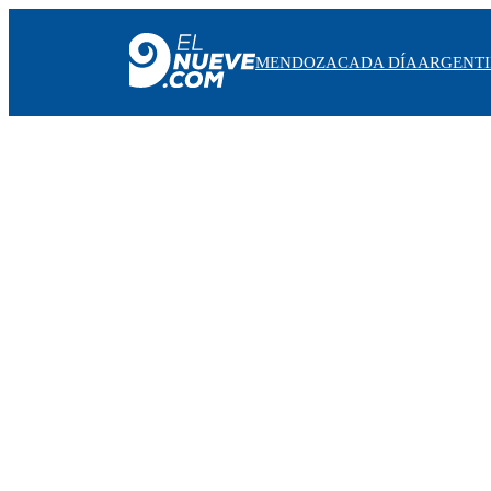
MENDOZA
CADA DÍA
ARGENT
MENDOZA
CADA DÍA
ARGENTINA
NOTICIERO 9
PROTAGONISTAS
EL NUEVE STREAMS
PROGRAMACIÓN
EN VIVO