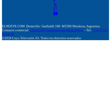
ELNUEVE.COM. Domicillo: Garibaldi 186. M5500 Mendoza, Argentina.
Contacto comercial:
comercial@canalnuevemendoza.com.ar
– Tel:
+(54) 9 261
4204020
©2026 Cuyo Televisión SA. Todos los derechos reservados