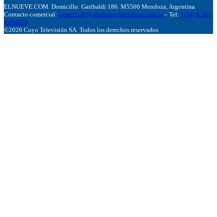
ELNUEVE.COM. Domicillo: Garibaldi 186. M5500 Mendoza, Argentina.
Contacto comercial:
comercial@canalnuevemendoza.com.ar
– Tel:
+(54) 9 261
4204020
©2026 Cuyo Televisión SA. Todos los derechos reservados