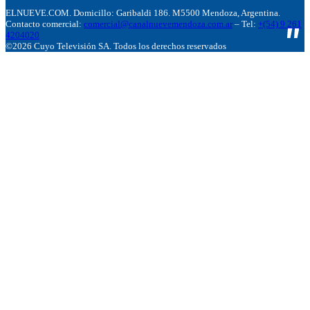
ELNUEVE.COM. Domicillo: Garibaldi 186. M5500 Mendoza, Argentina.
Contacto comercial:
comercial@canalnuevemendoza.com.ar
– Tel:
+(54) 9 261
4204020
©2026 Cuyo Televisión SA. Todos los derechos reservados