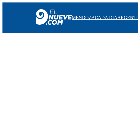
MENDOZA
CADA DÍA
ARGENT
MENDOZA
CADA DÍA
ARGENTINA
NOTICIERO 9
PROTAGONISTAS
EL NUEVE STREAMS
PROGRAMACIÓN
EN VIVO