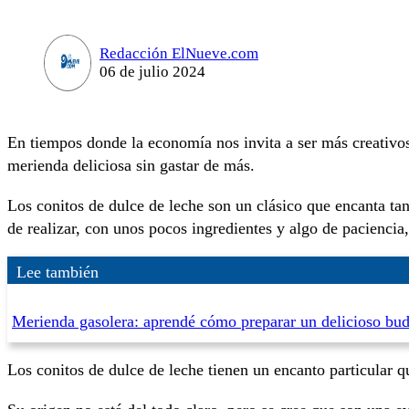
Redacción ElNueve.com
06 de julio 2024
En tiempos donde la economía nos invita a ser más creativos
merienda deliciosa sin gastar de más.
Los conitos de dulce de leche son un clásico que encanta ta
de realizar, con unos pocos ingredientes y algo de paciencia
Lee también
Merienda gasolera: aprendé cómo preparar un delicioso bud
Los conitos de dulce de leche tienen un encanto particular que