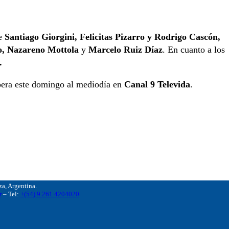
de
Santiago Giorgini, Felicitas Pizarro y Rodrigo Cascón,
o, Nazareno Mottola
y
Marcelo Ruiz Díaz
. En cuanto a los
.
pera este domingo al mediodía en
Canal 9 Televida
.
, Argentina.
r
– Tel:
+(54) 9 261 4204020