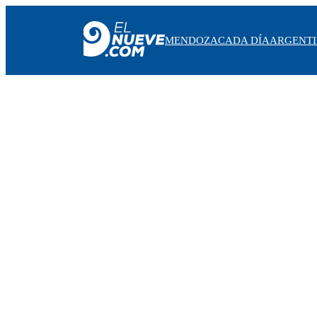
MENDOZA
CADA DÍA
ARGENT
MENDOZA
CADA DÍA
ARGENTINA
NOTICIERO 9
PROTAGONISTAS
EL NUEVE STREAMS
PROGRAMACIÓN
EN VIVO