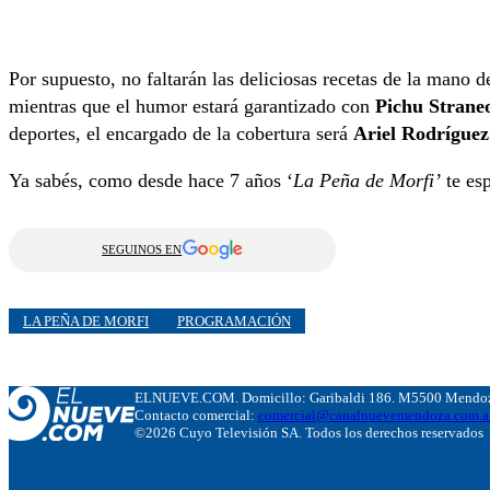
Por supuesto, no faltarán las deliciosas recetas de la mano 
mientras que el humor estará garantizado con
Pichu Strane
deportes, el encargado de la cobertura será
Ariel Rodríguez
Ya sabés, como desde hace 7 años ‘
La Peña de Morfi’
te es
SEGUINOS EN
LA PEÑA DE MORFI
PROGRAMACIÓN
ELNUEVE.COM. Domicillo: Garibaldi 186. M5500 Mendoza
Contacto comercial:
comercial@canalnuevemendoza.com.a
©2026 Cuyo Televisión SA. Todos los derechos reservados