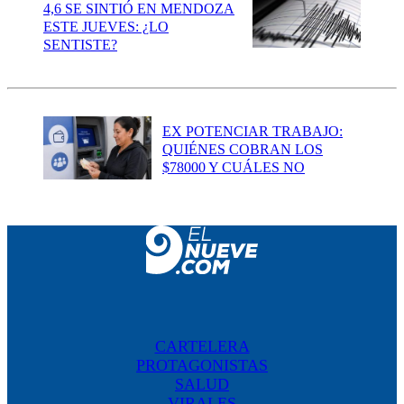
4,6 SE SINTIÓ EN MENDOZA
ESTE JUEVES: ¿LO
SENTISTE?
EX POTENCIAR TRABAJO:
QUIÉNES COBRAN LOS
$78000 Y CUÁLES NO
CARTELERA
PROTAGONISTAS
SALUD
VIRALES