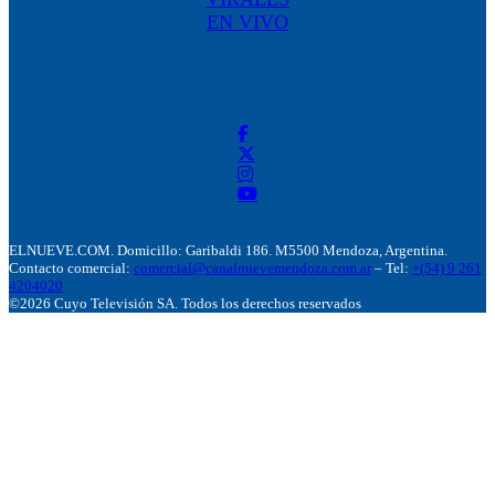
EN VIVO
ELNUEVE.COM. Domicillo: Garibaldi 186. M5500 Mendoza, Argentina.
Contacto comercial:
comercial@canalnuevemendoza.com.ar
– Tel:
+(54) 9 261
4204020
©2026 Cuyo Televisión SA. Todos los derechos reservados