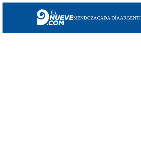
MENDOZA
CADA DÍA
ARGENT
MENDOZA
CADA DÍA
ARGENTINA
NOTICIERO 9
PROTAGONISTAS
EL NUEVE STREAMS
PROGRAMACIÓN
EN VIVO