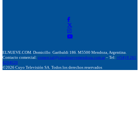
ELNUEVE.COM. Domicillo: Garibaldi 186. M5500 Mendoza, Argentina.
Contacto comercial:
comercial@canalnuevemendoza.com.ar
– Tel:
+(54) 9 261
4204020
©2026 Cuyo Televisión SA. Todos los derechos reservados