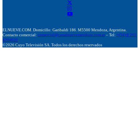
ELNUEVE.COM. Domicillo: Garibaldi 186. M5500 Mendoza, Argentina.
Contacto comercial:
comercial@canalnuevemendoza.com.ar
– Tel:
+(54) 9 261
4204020
©2026 Cuyo Televisión SA. Todos los derechos reservados