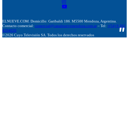
ELNUEVE.COM. Domicillo: Garibaldi 186. M5500 Mendoza, Argentina.
Contacto comercial:
comercial@canalnuevemendoza.com.ar
– Tel:
+(54) 9 261
4204020
©2026 Cuyo Televisión SA. Todos los derechos reservados