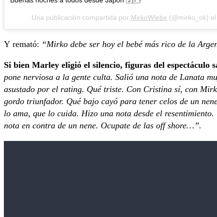
Buenas noches a todos desde Japón 🇯🇵!
Una publicación compartida por
MirkoWiebe
(@mirko_ok) e
Y remató:
“Mirko debe ser hoy el bebé más rico de la Argen
Si bien Marley eligió el silencio, figuras del espectáculo 
pone nerviosa a la gente culta. Salió una nota de Lanata m
asustado por el rating. Qué triste. Con Cristina sí, con Mir
gordo triunfador. Qué bajo cayó para tener celos de un nen
lo ama, que lo cuida. Hizo una nota desde el resentimiento
nota en contra de un nene. Ocupate de las off shore…”.