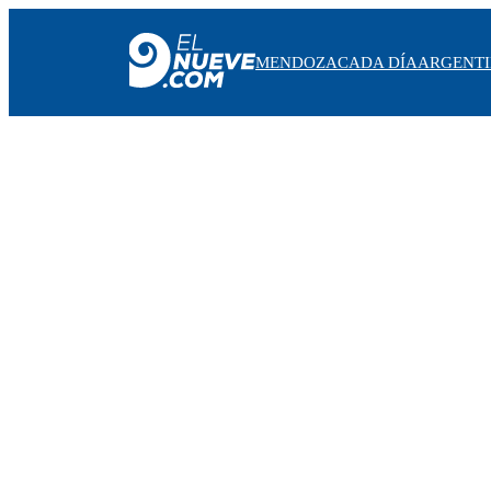
MENDOZA
CADA DÍA
ARGENT
MENDOZA
CADA DÍA
ARGENTINA
NOTICIERO 9
PROTAGONISTAS
EL NUEVE STREAMS
PROGRAMACIÓN
EN VIVO