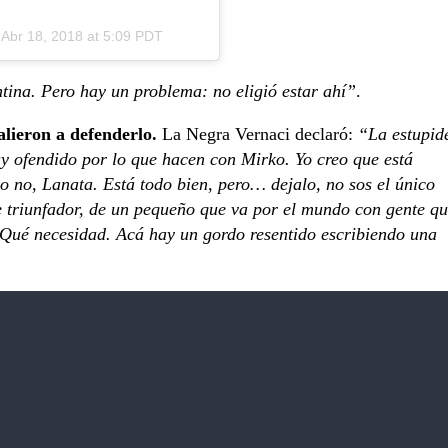
l
Abr 18, 2018 at 5:09 PDT
tina. Pero hay un problema: no eligió estar ahí”
.
salieron a defenderlo.
La Negra Vernaci declaró:
“La estupid
uy ofendido por lo que hacen con Mirko. Yo creo que está
ko no, Lanata. Está todo bien, pero… dejalo, no sos el único
e triunfador, de un pequeño que va por el mundo con gente q
. Qué necesidad. Acá hay un gordo resentido escribiendo una