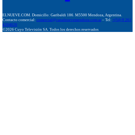
ELNUEVE.COM. Domicillo: Garibaldi 186. M5500 Mendoza, Argentina.
Contacto comercial:
comercial@canalnuevemendoza.com.ar
– Tel:
+(54) 9 261
4204020
©2026 Cuyo Televisión SA. Todos los derechos reservados