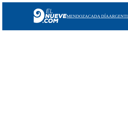
MENDOZA
CADA DÍA
ARGENT
MENDOZA
CADA DÍA
ARGENTINA
NOTICIERO 9
PROTAGONISTAS
EL NUEVE STREAMS
PROGRAMACIÓN
EN VIVO