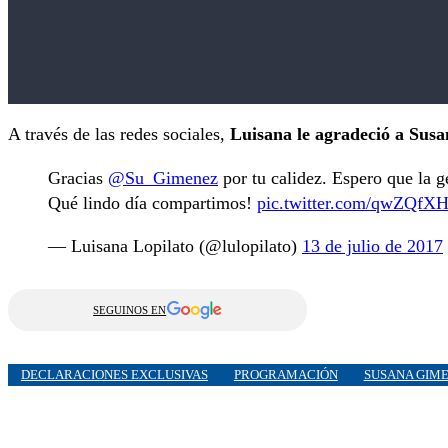
A través de las redes sociales,
Luisana le agradeció a Susa
Gracias
@Su_Gimenez
por tu calidez. Espero que la g
Qué lindo día compartimos!
pic.twitter.com/qwZQfX
— Luisana Lopilato (@lulopilato)
13 de julio de 2017
SEGUINOS EN
DECLARACIONES EXCLUSIVAS
PROGRAMACIÓN
SUSANA GIM