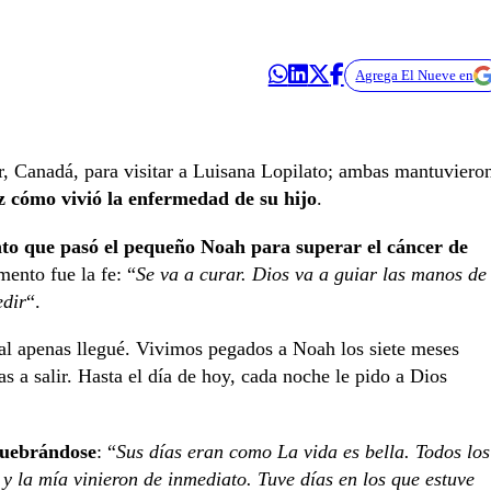
Agrega El Nueve en
r, Canadá, para visitar a Luisana Lopilato; ambas mantuviero
z cómo vivió la enfermedad de su hijo
.
ento que pasó el pequeño Noah para superar el cáncer de
mento fue la fe: “
Se va a curar. Dios va a guiar las manos de
edir
“.
tal apenas llegué. Vivimos pegados a Noah los siete meses
s a salir. Hasta el día de hoy, cada noche le pido a Dios
 quebrándose
: “
Sus días eran como La vida es bella. Todos los
y la mía vinieron de inmediato. Tuve días en los que estuve