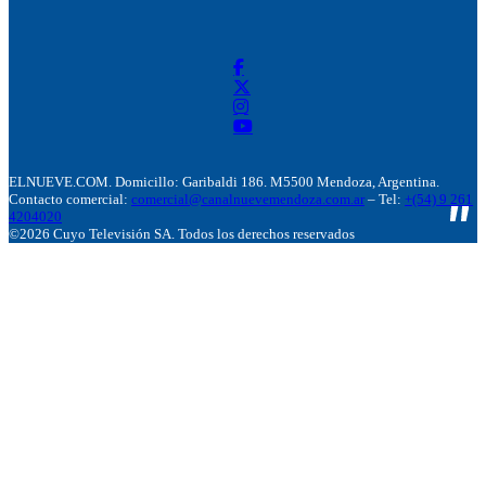
ELNUEVE.COM. Domicillo: Garibaldi 186. M5500 Mendoza, Argentina.
Contacto comercial:
comercial@canalnuevemendoza.com.ar
– Tel:
+(54) 9 261
4204020
©2026 Cuyo Televisión SA. Todos los derechos reservados