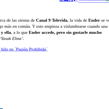
urca de las siestas de
Canal 9 Televida
, la vida de
Ender
se v
lgo más en común. Y esto empieza a vislumbrarse cuando una
y ella
, a lo que
Ender accede, pero sin gustarle mucho
‘
Yasak Elma’.
hilo en ´Pasión Prohibida´