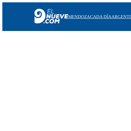
MENDOZA
CADA DÍA
ARGENT
MENDOZA
CADA DÍA
ARGENTINA
NOTICIERO 9
PROTAGONISTAS
EL NUEVE STREAMS
PROGRAMACIÓN
EN VIVO