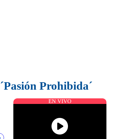
 ´Pasión Prohibida´
EN VIVO