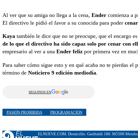
Al ver que su amiga no llega a la cena,
Ender
comienza a pr
El directivo le pidió el favor a su conocida para poder
cenar
Kaya
también le dice que no se preocupe, que el encargo e
de lo que el directivo ha sido capaz solo por cenar con ell
empresario al ver a una
Ender feliz
por primera vez en muc
Para saber cómo sigue esto y en qué acaba no te pierdas el 
término de
Noticiero 9 edición mediodía
.
SEGUINOS EN
PASIÓN PROHIBIDA
PROGRAMACIÓN
ELNUEVE.COM. Domicillo: Garibaldi 186. M5500 Mendoza