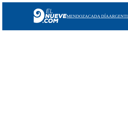
MENDOZA
CADA DÍA
ARGENT
MENDOZA
CADA DÍA
ARGENTINA
NOTICIERO 9
PROTAGONISTAS
EL NUEVE STREAMS
PROGRAMACIÓN
EN VIVO