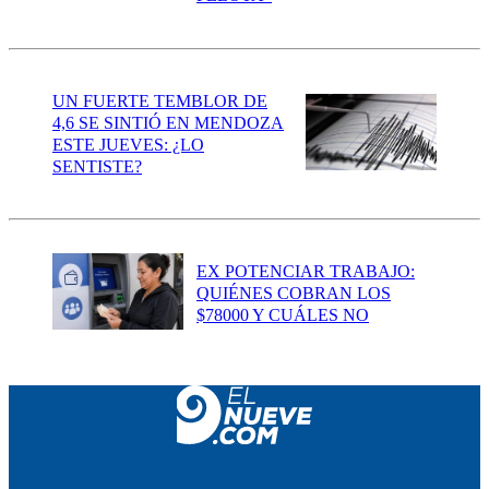
UN FUERTE TEMBLOR DE
4,6 SE SINTIÓ EN MENDOZA
ESTE JUEVES: ¿LO
SENTISTE?
EX POTENCIAR TRABAJO:
QUIÉNES COBRAN LOS
$78000 Y CUÁLES NO