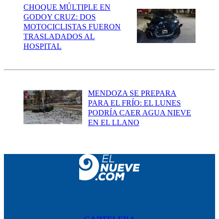
CHOQUE MÚLTIPLE EN
GODOY CRUZ: DOS
MOTOCICLISTAS FUERON
TRASLADADOS AL
HOSPITAL
MENDOZA SE PREPARA
PARA EL FRÍO: EL LUNES
PODRÍA CAER AGUA NIEVE
EN EL LLANO