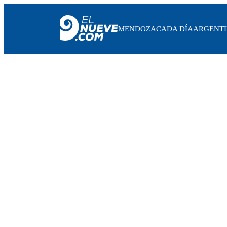
MENDOZA
CADA DÍA
ARGENT
MENDOZA
CADA DÍA
ARGENTINA
NOTICIERO 9
PROTAGONISTAS
EL NUEVE STREAMS
PROGRAMACIÓN
EN VIVO