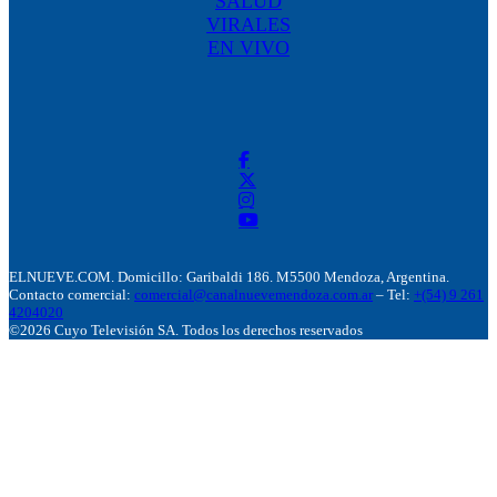
SALUD
VIRALES
EN VIVO
ELNUEVE.COM. Domicillo: Garibaldi 186. M5500 Mendoza, Argentina.
Contacto comercial:
comercial@canalnuevemendoza.com.ar
– Tel:
+(54) 9 261
4204020
©2026 Cuyo Televisión SA. Todos los derechos reservados