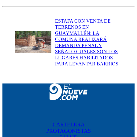
ESTAFA CON VENTA DE
TERRENOS EN
GUAYMALLÉN: LA
COMUNA REALIZARÁ
DEMANDA PENAL Y
SEÑALÓ CUÁLES SON LOS
LUGARES HABILITADOS
PARA LEVANTAR BARRIOS
CARTELERA
PROTAGONISTAS