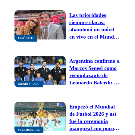
Las prioridades
siempre claras:
abandonó un móvil
en vivo en el Mundial
INSÓLITO
para sacarse una foto
con Shakira
Argentina confirmó a
Marcos Senesi como
reemplazante de
Leonardo Balerdi: así
MUNDIAL 2026
quedó la lista para el
Mundial
Empezó el Mundial
de Fútbol 2026 y así
fue la ceremonia
inaugural con poco
#EL9MUNDIAL