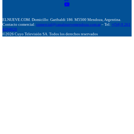
ELNUEVE.COM. Domicillo: Garibaldi 186. M5500 Mendoza, Argentina.
Contacto comercial:
comercial@canalnuevemendoza.com.ar
– Tel:
+(54) 9 261
4204020
©2026 Cuyo Televisión SA. Todos los derechos reservados