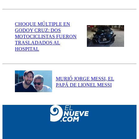
CHOQUE MÚLTIPLE EN
GODOY CRUZ: DOS
MOTOCICLISTAS FUERON
TRASLADADOS AL
HOSPITAL
MURIÓ JORGE MESSI, EL
PAPÁ DE LIONEL MESSI