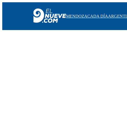
MENDOZA
CADA DÍA
ARGENT
MENDOZA
CADA DÍA
ARGENTINA
NOTICIERO 9
PROTAGONISTAS
EL NUEVE STREAMS
PROGRAMACIÓN
EN VIVO