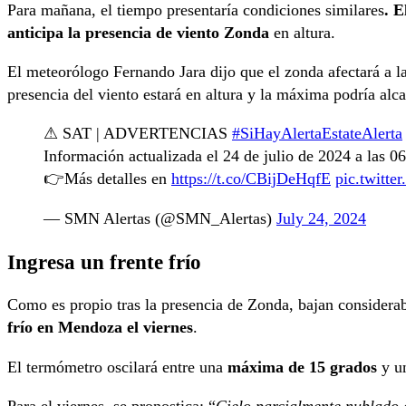
Para mañana, el tiempo presentaría condiciones similares
. E
anticipa la presencia de viento Zonda
en altura.
El meteorólogo Fernando Jara dijo que el zonda afectará a la
presencia del viento estará en altura y la máxima podría alca
⚠ SAT | ADVERTENCIAS
#SiHayAlertaEstateAlerta
Información actualizada el 24 de julio de 2024 a las 0
👉Más detalles en
https://t.co/CBijDeHqfE
pic.twitt
— SMN Alertas (@SMN_Alertas)
July 24, 2024
Ingresa un frente frío
Como es propio tras la presencia de Zonda, bajan considera
frío en Mendoza el viernes
.
El termómetro oscilará entre una
máxima de 15 grados
y u