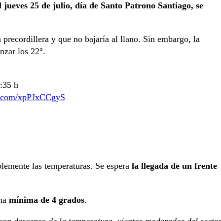
l jueves 25 de julio, día de Santo Patrono Santiago, se
 precordillera y que no bajaría al llano. Sin embargo, la
nzar los 22°.
6:35 h
er.com/xpPJxCCgyS
blemente las temperaturas. Se espera
la llegada de un frente
na
mínima de 4 grados
.