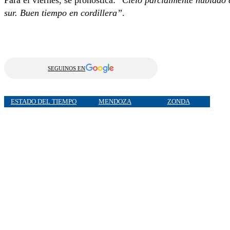
Para el viernes, se pronostica: “
Cielo parcialmente nublado 
sur. Buen tiempo en cordillera”
.
SEGUINOS EN
ESTADO DEL TIEMPO
MENDOZA
ZONDA