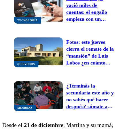
vació miles de
cuentas: el engaño
empieza con un
TECNOLOGÍA
llamado del banco
Fotos: este jueves
cierra el remate de la
“mansión” de Luis
Lobos ¿en cuánto
#SERVICIOS
está?
¿Terminás la
secundaria este año y
no sabés qué hacer
después? súmate a
MENDOZA
este programa
gratuito de
Desde el
21 de diciembre
, Martina y su mamá,
orientación