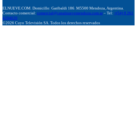
ELNUEVE.COM. Domicillo: Garibaldi 186. M5500 Mendoza, Argentina.
Contacto comercial:
comercial@canalnuevemendoza.com.ar
– Tel:
+(54) 9 261
4204020
©2026 Cuyo Televisión SA. Todos los derechos reservados