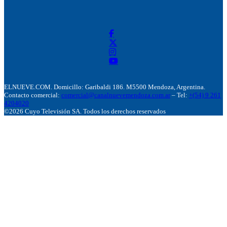
ELNUEVE.COM. Domicillo: Garibaldi 186. M5500 Mendoza, Argentina.
Contacto comercial:
comercial@canalnuevemendoza.com.ar
– Tel:
+(54) 9 261
4204020
©2026 Cuyo Televisión SA. Todos los derechos reservados