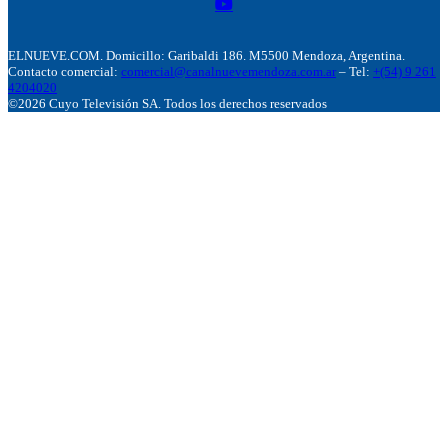
ELNUEVE.COM. Domicillo: Garibaldi 186. M5500 Mendoza, Argentina.
Contacto comercial:
comercial@canalnuevemendoza.com.ar
– Tel:
+(54) 9 261
4204020
©2026 Cuyo Televisión SA. Todos los derechos reservados