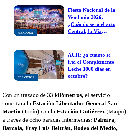
por $8.000
Fiesta Nacional de la
Vendimia 2026:
¿Cuándo será el acto
Central, la Vía
MENDOZA
Blanca y el Carrusel?
AUH: ¿a cuánto se
iría el Complemento
Leche 1000 días en
octubre?
SERVICIOS
Con un trazado de
33 kilómetros
, el servicio
conectará la
Estación Libertador General San
Martín
(Junín) con la
Estación Gutiérrez
(Maipú),
a través de ocho paradas intermedias:
Palmira,
Barcala, Fray Luis Beltrán, Rodeo del Medio,