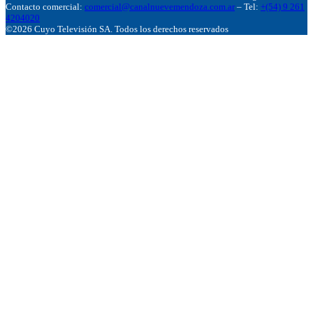
Contacto comercial:
comercial@canalnuevemendoza.com.ar
– Tel:
+(54) 9 261
4204020
©2026 Cuyo Televisión SA. Todos los derechos reservados