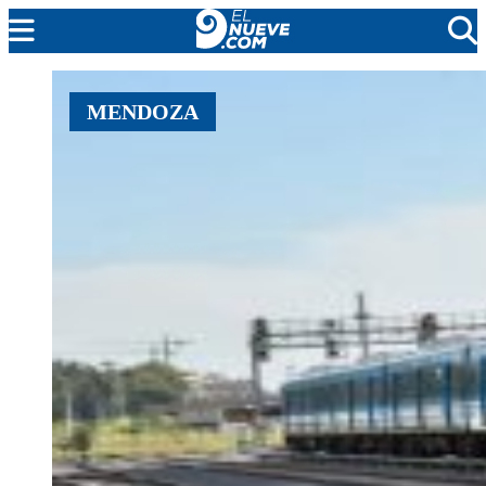
MENDOZA
MENDOZA
CADA DÍA
ARGENTINA
NOTICIERO 9
PROTAGONISTAS
EL NUEVE STREAMS
PROGRAMACIÓN
EN VIVO