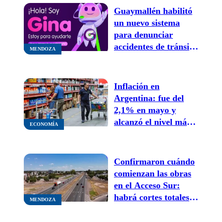
Guaymallén habilitó
un nuevo sistema
para denunciar
accidentes de tránsito
MENDOZA
por WhatsApp
Inflación en
Argentina: fue del
2,1% en mayo y
alcanzó el nivel más
ECONOMÍA
bajo de los últimos
meses
Confirmaron cuándo
comienzan las obras
en el Acceso Sur:
habrá cortes totales y
MENDOZA
cambios en la
circulación