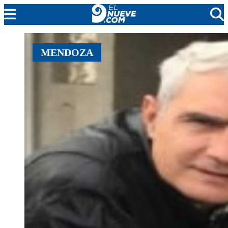
MENDOZA
MENDOZA
CADA DÍA
ARGENTINA
NOTICIERO 9
PROTAGONISTAS
EL NUEVE STREAMS
PROGRAMACIÓN
EN VIVO