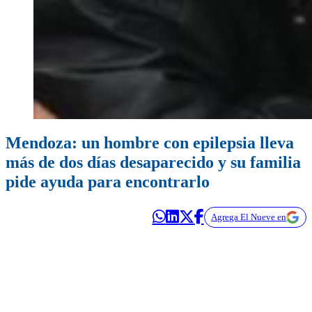
Mendoza: un hombre con epilepsia lleva
más de dos días desaparecido y su familia
pide ayuda para encontrarlo
Agrega El Nueve en