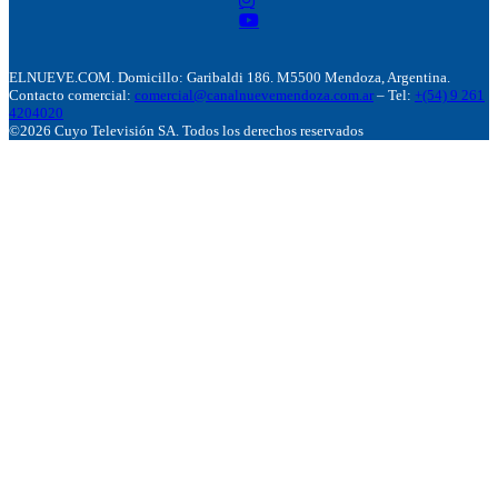
ELNUEVE.COM. Domicillo: Garibaldi 186. M5500 Mendoza, Argentina.
Contacto comercial:
comercial@canalnuevemendoza.com.ar
– Tel:
+(54) 9 261
4204020
©2026 Cuyo Televisión SA. Todos los derechos reservados