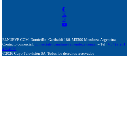
ELNUEVE.COM. Domicillo: Garibaldi 186. M5500 Mendoza, Argentina.
Contacto comercial:
comercial@canalnuevemendoza.com.ar
– Tel:
+(54) 9 261
4204020
©2026 Cuyo Televisión SA. Todos los derechos reservados