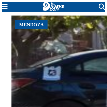
MENDOZA
MENDOZA
CADA DÍA
ARGENTINA
NOTICIERO 9
PROTAGONISTAS
EL NUEVE STREAMS
PROGRAMACIÓN
EN VIVO