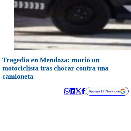
Tragedia en Mendoza: murió un
motociclista tras chocar contra una
camioneta
Agrega El Nueve en