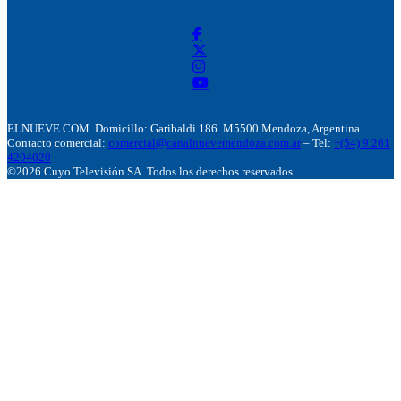
ELNUEVE.COM. Domicillo: Garibaldi 186. M5500 Mendoza, Argentina.
Contacto comercial:
comercial@canalnuevemendoza.com.ar
– Tel:
+(54) 9 261
4204020
©2026 Cuyo Televisión SA. Todos los derechos reservados