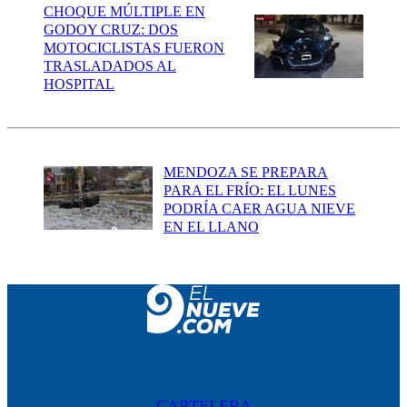
CHOQUE MÚLTIPLE EN
GODOY CRUZ: DOS
MOTOCICLISTAS FUERON
TRASLADADOS AL
HOSPITAL
MENDOZA SE PREPARA
PARA EL FRÍO: EL LUNES
PODRÍA CAER AGUA NIEVE
EN EL LLANO
CARTELERA