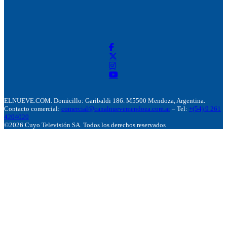
ELNUEVE.COM. Domicillo: Garibaldi 186. M5500 Mendoza, Argentina.
Contacto comercial:
comercial@canalnuevemendoza.com.ar
– Tel:
+(54) 9 261
4204020
©2026 Cuyo Televisión SA. Todos los derechos reservados