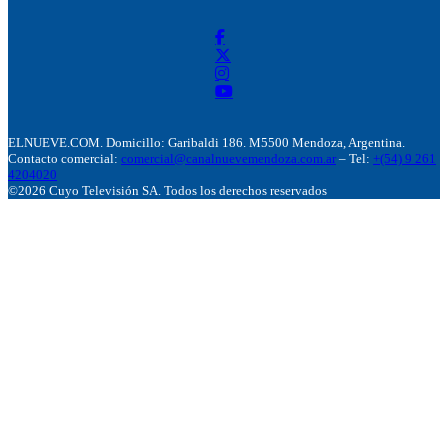
ELNUEVE.COM. Domicillo: Garibaldi 186. M5500 Mendoza, Argentina.
Contacto comercial:
comercial@canalnuevemendoza.com.ar
– Tel:
+(54) 9 261
4204020
©2026 Cuyo Televisión SA. Todos los derechos reservados