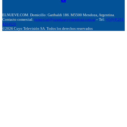
ELNUEVE.COM. Domicillo: Garibaldi 186. M5500 Mendoza, Argentina.
Contacto comercial:
comercial@canalnuevemendoza.com.ar
– Tel:
+(54) 9 261
4204020
©2026 Cuyo Televisión SA. Todos los derechos reservados