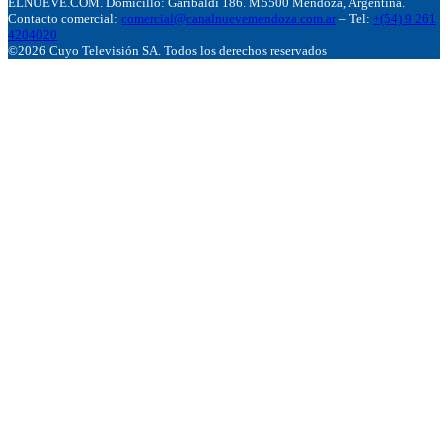
ELNUEVE.COM. Domicillo: Garibaldi 186. M5500 Mendoza, Argentina.
Contacto comercial:
comercial@canalnuevemendoza.com.ar
– Tel:
+(54) 9 261
4204020
©2026 Cuyo Televisión SA. Todos los derechos reservados