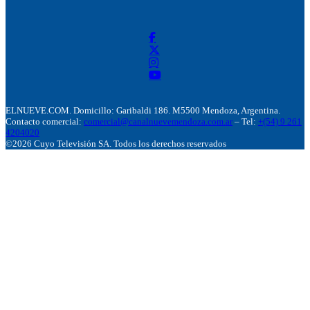
ELNUEVE.COM. Domicillo: Garibaldi 186. M5500 Mendoza, Argentina.
Contacto comercial:
comercial@canalnuevemendoza.com.ar
– Tel:
+(54) 9 261
4204020
©2026 Cuyo Televisión SA. Todos los derechos reservados