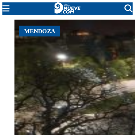
MENDOZA
MENDOZA
CADA DÍA
ARGENTINA
NOTICIERO 9
PROTAGONISTAS
EL NUEVE STREAMS
PROGRAMACIÓN
EN VIVO