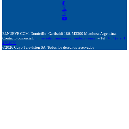
ELNUEVE.COM. Domicillo: Garibaldi 186. M5500 Mendoza, Argentina.
Contacto comercial:
comercial@canalnuevemendoza.com.ar
– Tel:
+(54) 9 261
4204020
©2026 Cuyo Televisión SA. Todos los derechos reservados