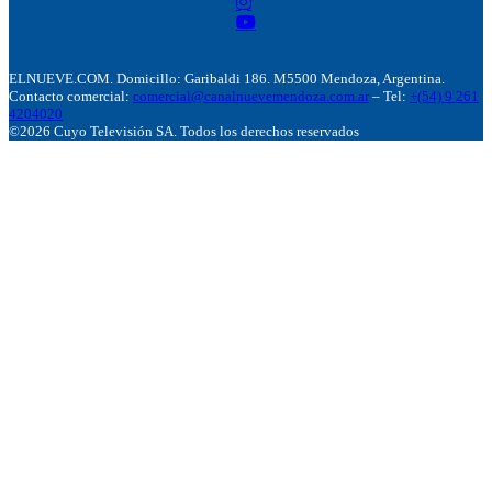
ELNUEVE.COM. Domicillo: Garibaldi 186. M5500 Mendoza, Argentina.
Contacto comercial:
comercial@canalnuevemendoza.com.ar
– Tel:
+(54) 9 261
4204020
©2026 Cuyo Televisión SA. Todos los derechos reservados