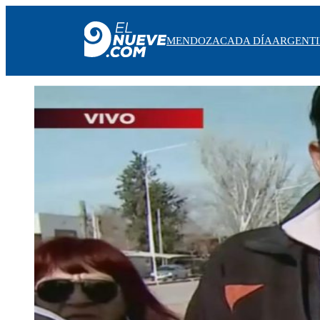
MENDOZA
CADA DÍA
ARGENT
MENDOZA
CADA DÍA
ARGENTINA
NOTICIERO 9
PROTAGONISTAS
EL NUEVE STREAMS
PROGRAMACIÓN
EN VIVO