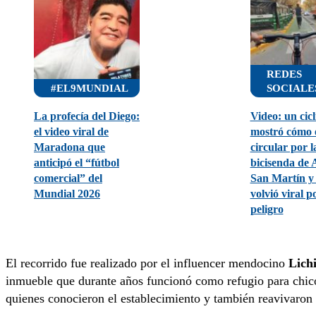
REDES
#EL9MUNDIAL
SOCIALE
La profecía del Diego:
Video: un cicl
el video viral de
mostró cómo 
Maradona que
circular por l
anticipó el “fútbol
bicisenda de 
comercial” del
San Martín y 
Mundial 2026
volvió viral po
peligro
El recorrido fue realizado por el influencer mendocino
Lich
inmueble que durante años funcionó como refugio para chico
quienes conocieron el establecimiento y también reavivaron e