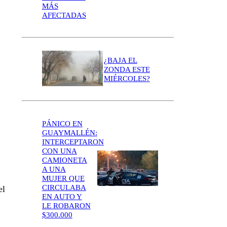
MÁS
AFECTADAS
¿BAJA EL
ZONDA ESTE
MIÉRCOLES?
PÁNICO EN
GUAYMALLÉN:
INTERCEPTARON
CON UNA
CAMIONETA
A UNA
MUJER QUE
CIRCULABA
el
EN AUTO Y
LE ROBARON
$300.000