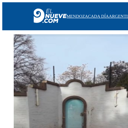
MENDOZA
CADA DÍA
ARGENT
MENDOZA
CADA DÍA
ARGENTINA
NOTICIERO 9
PROTAGONISTAS
EL NUEVE STREAMS
PROGRAMACIÓN
EN VIVO