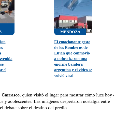
S
MENDOZA
ista
El emocionante gesto
es
de los Bomberos de
a
Luján que conmovió
Avenida
a todos: izaron una
se
enorme bandera
r el
argentina y el video se
volvió viral
i Carrasco
, quien visitó el lugar para mostrar cómo luce hoy 
s y adolescentes. Las imágenes despertaron nostalgia entre
l debate sobre el destino del predio.