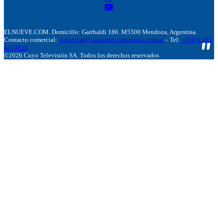
ELNUEVE.COM. Domicillo: Garibaldi 186. M5500 Mendoza, Argentina.
Contacto comercial:
comercial@canalnuevemendoza.com.ar
– Tel:
+(54) 9 261
4204020
©2026 Cuyo Televisión SA. Todos los derechos reservados