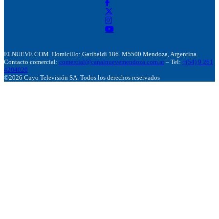
ELNUEVE.COM. Domicillo: Garibaldi 186. M5500 Mendoza, Argentina.
Contacto comercial:
comercial@canalnuevemendoza.com.ar
– Tel:
+(54) 9 261
4204020
©2026 Cuyo Televisión SA. Todos los derechos reservados