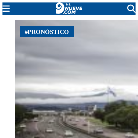
MENDOZA
#PRONÓSTICO
CADA DÍA
ARGENTINA
NOTICIERO 9
PROTAGONISTAS
EL NUEVE STREAMS
PROGRAMACIÓN
EN VIVO