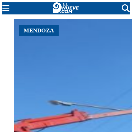
MENDOZA
MENDOZA
CADA DÍA
ARGENTINA
NOTICIERO 9
PROTAGONISTAS
EL NUEVE STREAMS
PROGRAMACIÓN
EN VIVO