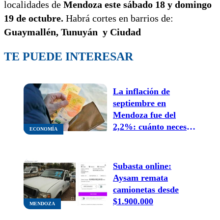
localidades de
Mendoza este sábado 18 y domingo
19 de octubre.
Habrá cortes en barrios de:
Guaymallén, Tunuyán y Ciudad
TE PUEDE INTERESAR
La inflación de
septiembre en
Mendoza fue del
2,2%: cuánto necesitó
ECONOMÍA
una familia para no
caer en la pobreza
Subasta online:
Aysam remata
camionetas desde
$1.900.000
MENDOZA