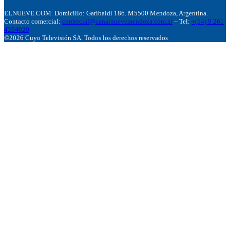
ELNUEVE.COM. Domicillo: Garibaldi 186. M5500 Mendoza, Argentina.
Contacto comercial:
comercial@canalnuevemendoza.com.ar
– Tel:
+(54) 9 261
4204020
©2026 Cuyo Televisión SA. Todos los derechos reservados