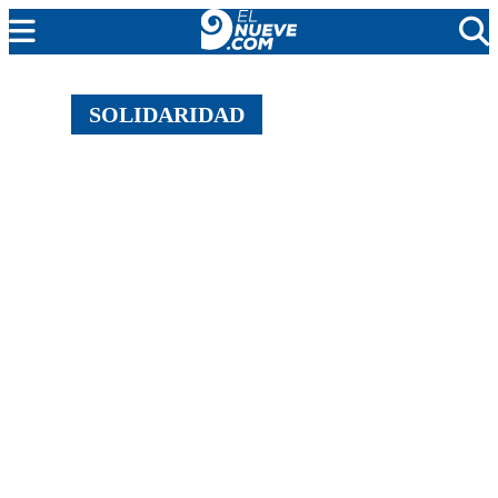
MENDOZA
SOLIDARIDAD
CADA DÍA
ARGENTINA
NOTICIERO 9
PROTAGONISTAS
EL NUEVE STREAMS
PROGRAMACIÓN
EN VIVO