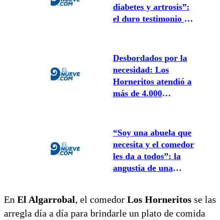
diabetes y artrosis”:
el duro testimonio de
una mujer en la fila
de Los Horneritos
Desbordados por la
necesidad: Los
Horneritos atendió a
más de 4.000
personas en una
noche
“Soy una abuela que
necesita y el comedor
les da a todos”: la
angustia de una
mendocina ante el
posible cierre de Los
En
El Algarrobal
, el comedor
Los Horneritos
se las
Horneritos
arregla día a día para brindarle un plato de comida