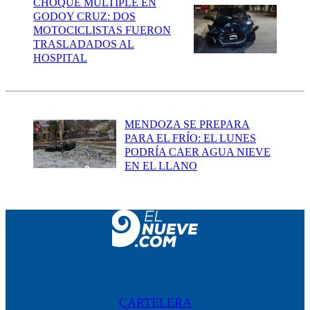
CHOQUE MÚLTIPLE EN
GODOY CRUZ: DOS
MOTOCICLISTAS FUERON
TRASLADADOS AL
HOSPITAL
MENDOZA SE PREPARA
PARA EL FRÍO: EL LUNES
PODRÍA CAER AGUA NIEVE
EN EL LLANO
CARTELERA