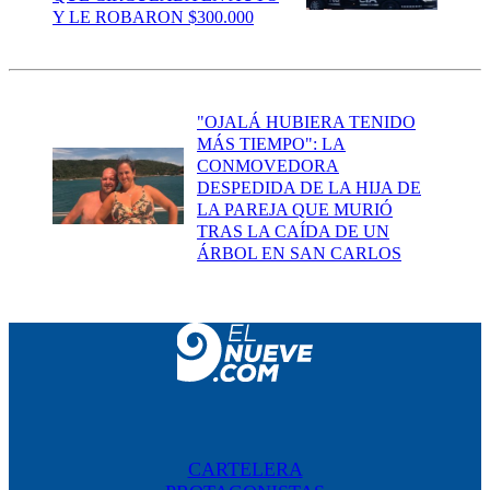
Y LE ROBARON $300.000
"OJALÁ HUBIERA TENIDO
MÁS TIEMPO": LA
CONMOVEDORA
DESPEDIDA DE LA HIJA DE
LA PAREJA QUE MURIÓ
TRAS LA CAÍDA DE UN
ÁRBOL EN SAN CARLOS
CARTELERA