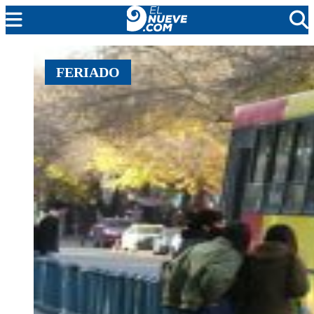
MENDOZA
FERIADO
CADA DÍA
ARGENTINA
NOTICIERO 9
PROTAGONISTAS
EL NUEVE STREAMS
PROGRAMACIÓN
EN VIVO