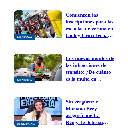
Comienzan las
inscripciones para las
escuelas de verano en
Godoy Cruz: fechas,
MENDOZA
requisitos y quiénes
pueden participar
Los nuevos montos de
las infracciones de
tránsito: ¿De cuánto
es la multa en
MENDOZA
Mendoza por tomar
mate al volante?
Sin vergüenza:
Mariana Brey
aseguró que La
Renga le debe su
STREAMING