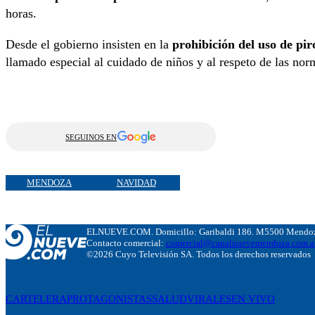
horas.
Desde el gobierno insisten en la
prohibición del uso de pir
llamado especial al cuidado de niños y al respeto de las nor
SEGUINOS EN
MENDOZA
NAVIDAD
ELNUEVE.COM. Domicillo: Garibaldi 186. M5500 Mendoza
Contacto comercial:
comercial@canalnuevemendoza.com.a
©2026 Cuyo Televisión SA. Todos los derechos reservados
CARTELERA
PROTAGONISTAS
SALUD
VIRALES
EN VIVO