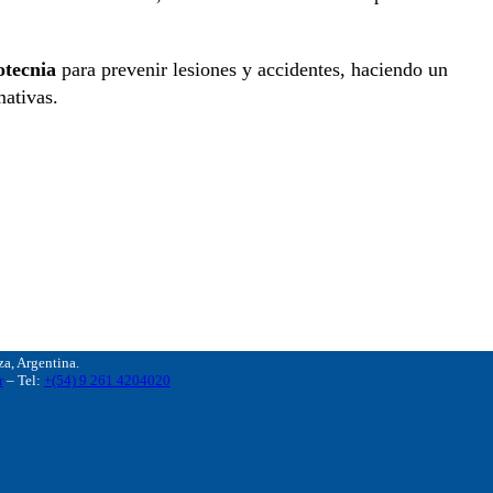
otecnia
para prevenir lesiones y accidentes, haciendo un
mativas.
, Argentina.
r
– Tel:
+(54) 9 261 4204020