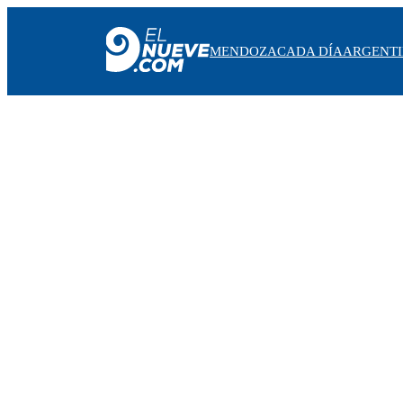
MENDOZA
CADA DÍA
ARGENT
MENDOZA
CADA DÍA
ARGENTINA
NOTICIERO 9
PROTAGONISTAS
EL NUEVE STREAMS
PROGRAMACIÓN
EN VIVO